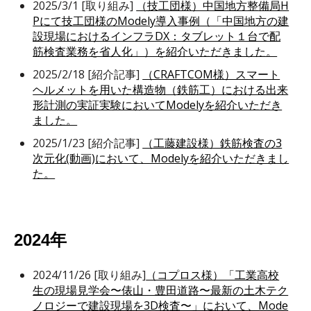
2025/3/1 [取り組み]
（技工団様）中国地方整備局H
Pにて技工団様のModely導入事例（「中国地方の建
設現場におけるインフラDX：タブレット１台で配
筋検査業務を省人化」）を紹介いただきました。
2025/2/18 [紹介記事]
（CRAFTCOM様）スマート
ヘルメットを用いた構造物（鉄筋工）における出来
形計測の実証実験においてModelyを紹介いただき
ました。
2025/1/23 [紹介記事]
（工藤建設様）鉄筋検査の3
次元化(動画)において、Modelyを紹介いただきまし
た。
2024年
2024/11/26 [取り組み]
（コプロス様）「工業高校
生の現場見学会〜俵山・豊田道路〜最新の土木テク
ノロジーで建設現場を3D検査〜」において、Mode