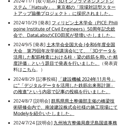
2024/11/1 [取り組み]
3Dインフラマネジメントシ
ステム「Hatsuly」、東京都の「現場対話型スター
トアップ協働プロジェクト」に採択されました。
2024/10/29 [発表]
フィリピン土木学会（PICE: Phili
ppine Institute of Civil Engineers）50周年記念総
会で、DataLabsのCEO田尻が登壇いたしました。
2024/9/5 [発表]
土木学会全国大会 (令和6年度全国
大会 第79回年次学術講演会)にて、「3Dデータを
活用した配筋検査における柱・梁の鉄筋を用いた精
度評価」という題目で発表を行いました。
（発表資
料は
こちら
。）
2024/8/29 [記事投稿]
「建設機械 2024年11月号」
に"「デジタルデータを活用した鉄筋出来形計測」
の推進"という内容で記事の投稿を行いました。
2024/8/7 [説明会]
群馬県県土整備部主催の橋梁技
術研修会内で、南波建設株式会社様の施工現場にて
Modelyを紹介いたしました。
2024/7/24 [説明会]
九州地方整備局鹿児島国道事務