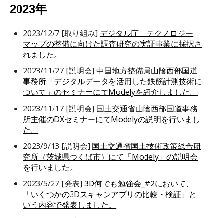
2023年
2023/12/7 [取り組み]
デジタル庁 テクノロジー
マップの整備に向けた調査研究の実証事業に採択さ
れました。
2023/11/27 [説明会]
中国地方整備局山陰西部国道
事務所「デジタルデータを活用した鉄筋計測技術に
ついて」のセミナーにてModelyを紹介しました。
2023/11/17 [説明会]
国土交通省山陰西部国道事務
所主催のDXセミナーにてModelyの説明を行いまし
た。
2023/9/13 [説明会]
国土交通省国土技術政策総合研
究所（茨城県つくば市）にて「Modely」の説明会
を行いました。
2023/5/27 [発表]
3D何でも勉強会_#2において、
「いくつかの3Dスキャンアプリの比較・検証」と
いう内容で発表しました。