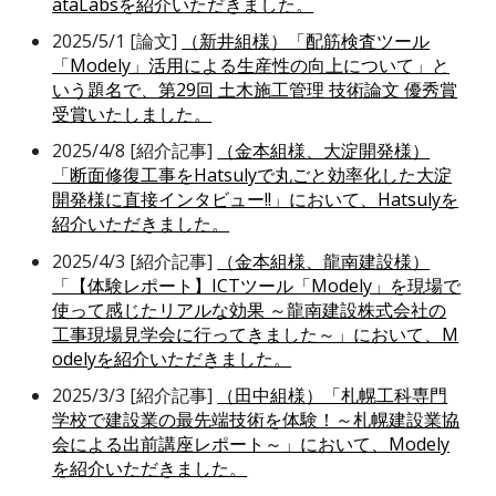
ataLabsを紹介いただきました。
2025/5/1 [論文]
（新井組様）「配筋検査ツール
「Modely」活用による生産性の向上について」と
いう題名で、第29回 土木施工管理 技術論文 優秀賞
受賞いたしました。
2025/4/8 [紹介記事]
（金本組様、大淀開発様）
「断面修復工事をHatsulyで丸ごと効率化した大淀
開発様に直接インタビュー!!」において、Hatsulyを
紹介いただきました。
2025/4/3 [紹介記事]
（金本組様、龍南建設様）
「【体験レポート】ICTツール「Modely」を現場で
使って感じたリアルな効果 ～龍南建設株式会社の
工事現場見学会に行ってきました～」において、M
odelyを紹介いただきました。
2025/3/3 [紹介記事]
（田中組様）「札幌工科専門
学校で建設業の最先端技術を体験！～札幌建設業協
会による出前講座レポート～」において、Modely
を紹介いただきました。