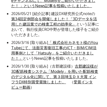
eチャンネルにて、Modelyをご紹介いただきまし
た！ 」というNews記事を投稿いたしました。
2026/05/21 [紹介記事] 建設DX研究所公式noteの
第34回定例部会を開催しました！「3Dデータを活
用した建設業での検査工程の効率化」
という記事に
おいて、執行役員CRO中野が登壇した様子をご紹介
いただきました。
2026/3/16
[取り組み]
「 株式会社カネモト様のYou
Tubeにて、法面災害復旧工事のICT・BIM/CIM活
用事例として「Hatsuly」をご紹介いただきまし
た！」
というNews記事を投稿いたしました。
2026/1/30 [取り組み]（古郡建設様）
古郡建設様が
3D配筋検査システム「Modely」を用いた配筋検査
のデジタル化に関して、第３回埼玉ＤＸ大賞 イン
フラDX特別賞受賞致しました。
（
受賞インタ
ビュー動画
）