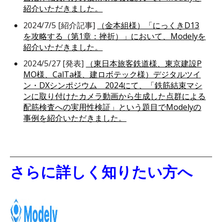
紹介いただきました。
2024/7/5 [紹介記事]
（金本組様）「にっくきD13
を攻略する（第1章：挫折）」において、Modelyを
紹介いただきました。
2024/5/27 [発表]
（
東日本旅客鉄道様、東京建設P
MO様、CalTa様、建ロボテック様
）デジタルツイ
ン・DXシンポジウム 2024にて、「鉄筋結束マシ
ンに取り付けたカメラ動画から生成した点群による
配筋検査への実用性検証」という題目でModelyの
事例を紹介いただきました。
さらに詳しく知りたい方へ