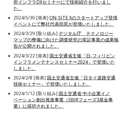
所インフラDXセミナーにて技術紹介を行いまし
た。
2024/5/30 [発表]
ON-SITE Xのスタートアップ登壇
イベントにて弊社代表田尻が登壇いたしました。
2024/3/29 [取り組み]
デジタル庁 テクノロジー
マップの整備に向けた調査研究の実証事業の成果報
告が公開されました。
2024/3/22 [発表]
国土交通省主催「日-フィリピン
インフラメンテナンスセミナー2024」で登壇いた
しました。
2024/2/8 [発表]
国土交通省主催「日タイ道路交通
技術セミナー」で登壇いたしました。
2024/1/12 [取り組み]
国土交通省 中小企業イノ
ベーション創出推進事業（SBIRフェーズ3基金事
業）に採択されました。