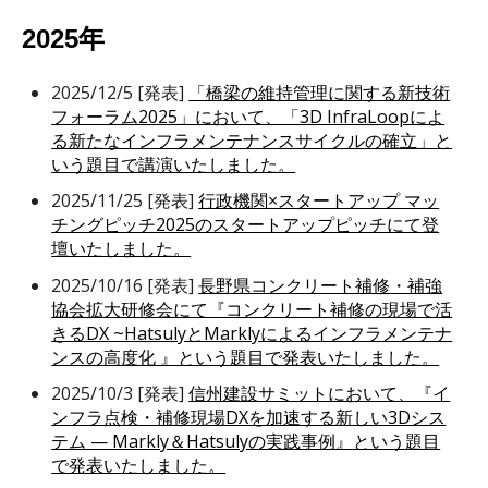
2025年
2025/12/5 [発表]
「橋梁の維持管理に関する新技術
フォーラム2025」において、「3D InfraLoopによ
る新たなインフラメンテナンスサイクルの確立」と
いう題目で講演いたしました。
2025/11/25 [発表]
行政機関×スタートアップ マッ
チングピッチ2025のスタートアップピッチにて登
壇いたしました。
2025/10/16 [発表]
長野県コンクリート補修・補強
協会拡大研修会にて『コンクリート補修の現場で活
きるDX ~HatsulyとMarklyによるインフラメンテナ
ンスの高度化 』という題目で発表いたしました。
2025/10/3 [発表]
信州建設サミットにおいて、『イ
ンフラ点検・補修現場DXを加速する新しい3Dシス
テム ― Markly＆Hatsulyの実践事例』
という題目
で発表いたしました。