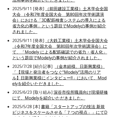
活用事例を紹介いただきました。
2025/9/11 [発表]
（前田建設工業様）土木学会全国
大会 （令和7年度全国大会 第80回年次学術講演
会）における「3D配筋検査システムの導入による
省力化の事例」という題目でModelyの事例が紹介
されました。
2025/9/11 [発表]
（大鉄工業様）土木学会全国大会
（令和7年度全国大会 第80回年次学術講演会）に
て、「Modely による配筋確認での省力・省人化」
という題目でModelyの事例が紹介されました。
2025/7/28 [紹介記事]
（金本組様、日新興業様）
「【現場と発注者をつなぐ“Modely”活用のリア
ル】日新興業様にインタビュー‼」において、Mod
elyを紹介いただきました。
2025/6/23 [取り組み]
深谷市役所職員向け現場研修
にて、Modelyを紹介いただきました。
2025/5/28 [本]
書籍「スタートアップの技法 新規
ビジネスをスケールさせる「７つの視点」」にてD