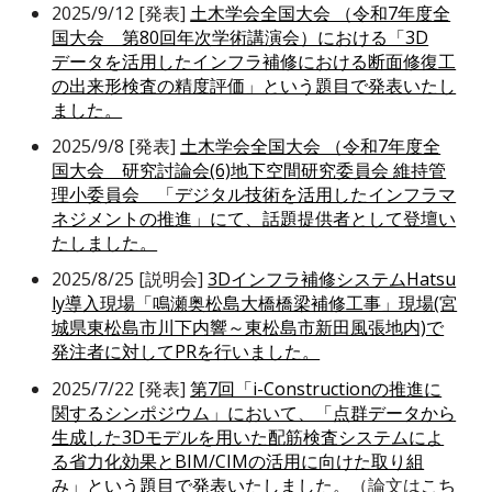
2025/9/12 [発表]
土木学会全国大会 （令和7年度全
国大会 第80回年次学術講演会）における「3D
データを活用したインフラ補修における断面修復工
の出来形検査の精度評価」という題目で発表いたし
ました。
2025/9/8 [発表]
土木学会全国大会 （令和7年度全
国大会 研究討論会(6)地下空間研究委員会 維持管
理小委員会 「デジタル技術を活用したインフラマ
ネジメントの推進」にて、話題提供者として登壇い
たしました。
2025/8/25 [説明会]
3Dインフラ補修システムHatsu
ly導入現場「鳴瀬奥松島大橋橋梁補修工事」現場(宮
城県東松島市川下内響～東松島市新田風張地内)で
発注者に対してPRを行いました。
2025/7/22 [発表]
第7回「i-Constructionの推進に
関するシンポジウム」において、「点群データから
生成した3Dモデルを用いた配筋検査システムによ
る省力化効果とBIM/CIMの活用に向けた取り組
み」という題目で発表いたしました。
（論文は
こち