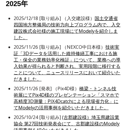
2025年
2025/12/18 [取り組み] （入交建設様）
国土交通省
四国地方整備局の技術力向上プログラム内で、入交
建設株式会社様の施工現場にてModelyを紹介しま
した。
2025/11/26 [取り組み] （NEXCO中日本様）
技術実
証「3Dデータを活用した維持修繕工事における施
工・保全の業務効率化検証」について、業務への導
入効果が得られると判断され、実用段階に移行する
ことについて、ニュースリリースにおいて紹介いた
だきました。
2025/11/26 [発表]
（Pix4D様）
橋梁・トンネル技
術展にてPix4D様のプレゼンテーション「スマホで
高精度3D測量：PIX4Dcatchによる現場省力化」に
てModelyの活用事例を紹介いただきました。
2025/10/24 [取り組み]
(古郡建設様）埼玉県建設業
協会 第27回技術発表会にて、古郡建設様のModely