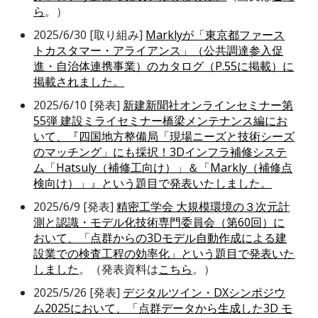
ら
。）
2025/6/30 [取り組み]
Marklyが「東京都ファース
トカスタマー・アライアンス」（公共調達参入促
進・自治体連携事業）のカタログ（P.55に掲載）に
掲載されました。
2025/6/10 [発表]
新建新聞社オンラインセミナー第
55弾 建設ミライセミナー橋梁メンテナンス編にお
いて、『四国地方整備局「現場ニーズと技術シーズ
のマッチング」にも採択！3Dインフラ補修システ
ム「Hatsuly（補修工向け）」＆「Markly（補修点
検向け）」』という題目で発表いたしました。
2025/6/9 [発表]
精密工学会 大規模環境の３次元計
測と認識・モデル化技術専門委員会（第60回）に
おいて、「点群からの3Dモデル自動作成による建
設業での検査工程の効率化」という題目で発表いた
しました
。（発表資料は
こちら
。）
2025/5/26 [発表]
デジタルツイン・DXシンポジウ
ム2025において、「点群データから生成した3D モ