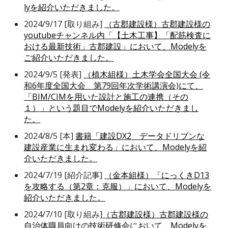
lyを紹介いただきました。
2024/9/17 [取り組み]
（古郡建設様）古郡建設様の
youtubeチャンネル内「【土木工事】「配筋検査に
おける最新技術」古郡建設」において、Modelyを
ご紹介いただきました。
2024/9/5 [発表]
（植木組様）土木学会全国大会 (令
和6年度全国大会 第79回年次学術講演会)にて、
「BIM/CIMを用いた設計と施工の連携（その
１）」という題目でModelyを紹介いただきまし
た。
2024/8/5 [本]
書籍「建設DX2 データドリブンな
建設産業に生まれ変わる」において、Modelyを紹
介いただきました。
2024/7/19 [紹介記事]
（金本組様）「にっくきD13
を攻略する（第2章：克服）」において、Modelyを
紹介いただきました。
2024/7/10 [取り組み]
（古郡建設様）古郡建設様の
自治体職員向けの技術研修会において、Modelyを