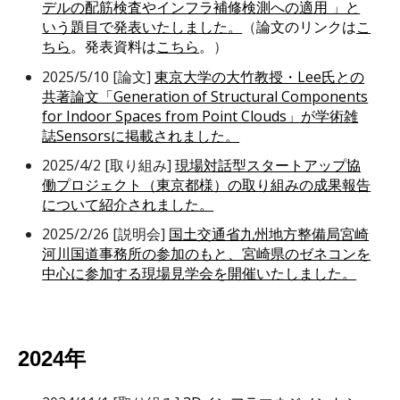
デルの配筋検査やインフラ補修検測への適用 」と
いう題目で発表いたしました。
（
論文のリンクは
こ
ちら
。発表資料は
こちら
。
）
2025/5/10 [論文]
東京大学の大竹教授・Lee氏との
共著論文「Generation of Structural Components
for Indoor Spaces from Point Clouds」が学術雑
誌Sensorsに掲載されました。
2025/4/2 [取り組み]
現場対話型スタートアップ協
働プロジェクト（東京都様）の取り組みの成果報告
について紹介されました。
2025/2/26 [説明会]
国土交通省九州地方整備局宮崎
河川国道事務所の参加のもと、宮崎県のゼネコンを
中心に参加する現場見学会を開催いたしました。
2024年