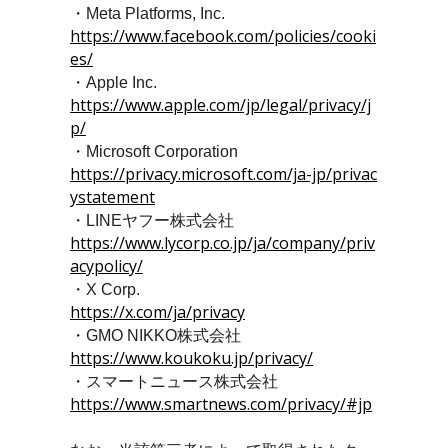
・Meta Platforms, Inc.
https://www.facebook.com/policies/cooki
es/
・Apple Inc.
https://www.apple.com/jp/legal/privacy/j
p/
・Microsoft Corporation
https://privacy.microsoft.com/ja-jp/privac
ystatement
・LINEヤフー株式会社
https://www.lycorp.co.jp/ja/company/priv
acypolicy/
・X Corp.
https://x.com/ja/privacy
・
GMO NIKKO株式会社
https://www.koukoku.jp/privacy/
・スマートニュース株式会社
https://www.smartnews.com/privacy/#jp