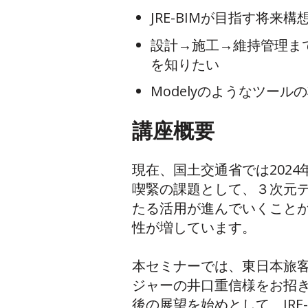
JRE-BIMが目指す将来
設計→施工→維持管理ま
を知りたい
Modelyのようなツー
講座概要
現在、国土交通省では202
喫緊の課題として、３次元
たる活用が進んでいくこと
性が増しています。
本セミナーでは、東日本旅
ジャーの井口重信様をお招きし
後の展望を始めとして、JRE