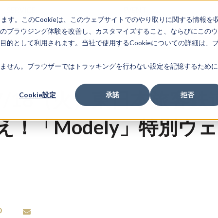
SERVICE
EVENT
します。このCookieは、このウェブサイトでのやり取りに関する情報を
TEAM
NEWS
RE
のブラウジング体験を改善し、カスタマイズすること、ならびにこのウ
的として利用されます。当社で使用するCookieについての詳細は、
ません。ブラウザーではトラッキングを行わない設定を記憶するために
7/18（火）東日本旅客鉄
Cookie設定
承諾
拒否
！「Modely」特別ウ