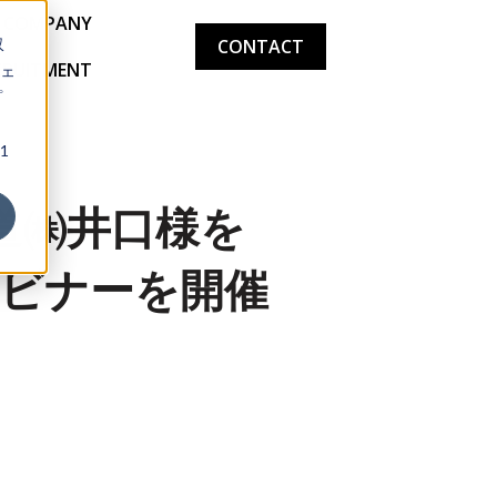
COMPANY
収
CONTACT
CRUITMENT
ェ
プ
1
道㈱井口様を
ェビナーを開催