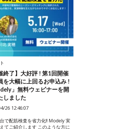
ト
催終了】大好評 ! 第1回開催
員を大幅に上回るお申込み !
odely」無料ウェビナーを開
たしました
4/26 12:46:07
１台で配筋検査を省力化!! Modely 実
えてご紹介します このような方に