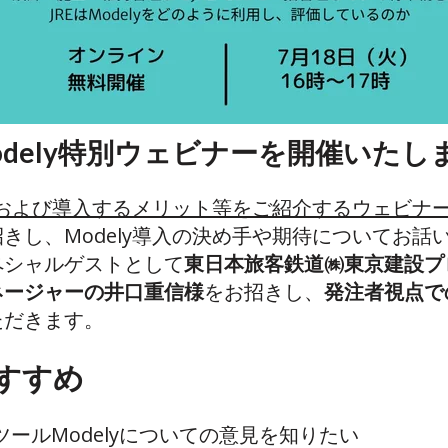
odely特別ウェビナーを開催いたし
徴、および導入するメリット等をご紹介するウェビナ
きし、Modely導入の決め手や期待についてお話
ペシャルゲストとして
東日本旅客鉄道㈱東京建設プ
ネージャーの井口重信様
をお招きし、
発注者視点で
ただきます。
すすめ
ールModelyについての意見を知りたい