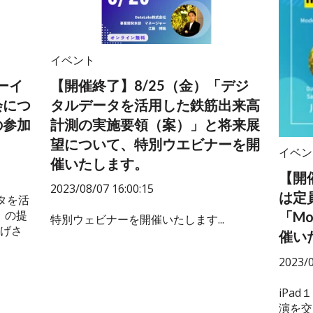
イベント
ーイ
【開催終了】8/25（金）「デジ
会につ
タルデータを活用した鉄筋出来高
の参加
計測の実施要領（案）」と将来展
望について、特別ウエビナーを開
イベン
催いたします。
【開
2023/08/07 16:00:15
は定
タを活
」の提
「M
特別ウェビナーを開催いたします...
げさ
催い
2023/0
iPad
演を交