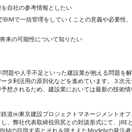
構想を自社の参考情報としたい
でBIMで一括管理をしていくことの意義や必要性
ルの将来の可能性について知りたい
4年問題や人手不足といった建設業が抱える問題を
データ利活用の原則化などを進めています。３次元
が予想されるため、建設業においては最新の技術情
客鉄道㈱東京建設プロジェクトマネージメントオフ
、弊社代表取締役田尻との対談形式にて、JREとD
-BIMの目指す姿とそれを踏まえたModelyの発