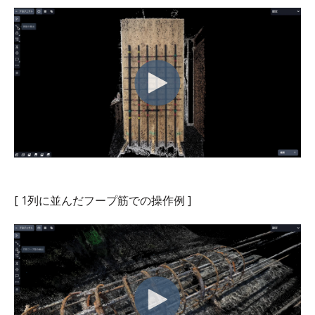
[ 1列に並んだフープ筋での操作例
]