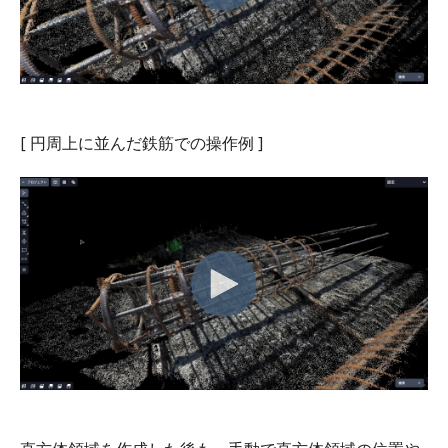
[ 円周上に並んだ鉄筋での操作例
]