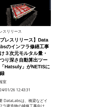
レスリリース
プレスリリース】Data
absのインフラ修繕工事
け３次元モルタル量・
つり深さ自動算出ツー
「Hatsuly」がNETISに
録
報室
24/01/26 12:43:31
要 DataLabsは、橋梁などイ
フラ建造物の補修工事向け