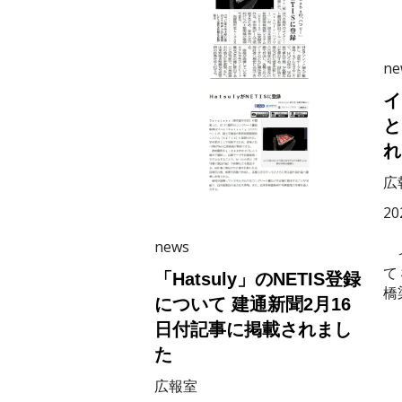
ne
イ
と
れ
広
20
news
イ
て
「Hatsuly」のNETIS登録
橋
について 建通新聞2月16
日付記事に掲載されまし
た
広報室