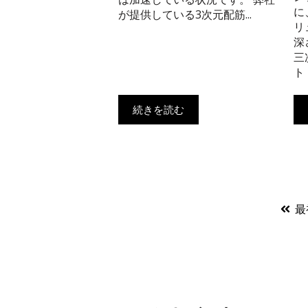
に
が提供している3次元配筋...
リ
深
三
ト
続きを読む
最