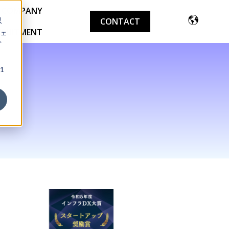
COMPANY
収
CONTACT
CRUITMENT
ェ
プ
1