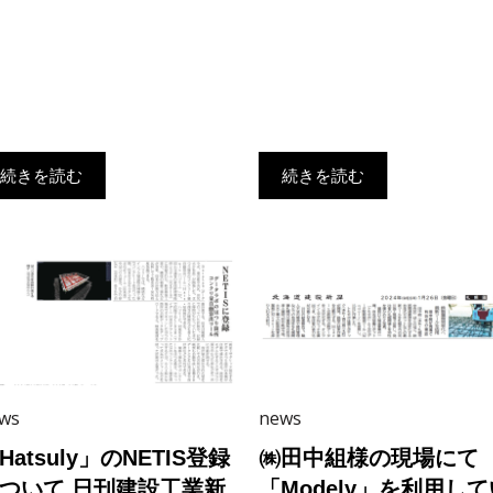
続きを読む
続きを読む
ws
news
Hatsuly」のNETIS登録
㈱田中組様の現場にて
ついて 日刊建設工業新
「Modely」を利用して