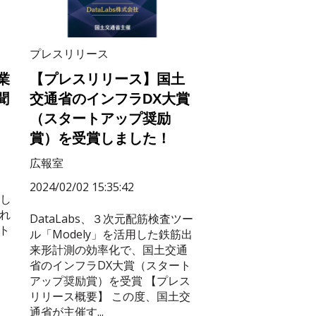
プレスリリース
業
【プレスリリース】国土
聞
交通省のインフラDX大賞
（スタートアップ奨励
賞）を受賞しました！
広報室
2024/02/02 15:35:42
し
れ
DataLabs、３次元配筋検査ツー
ート
ル「Modely」を活用した鉄筋出
来形計測の効率化で、国土交通
省のインフラDX大賞（スタート
アップ奨励賞）を受賞 【プレス
リリース概要】 この度、国土交
通省が主催す...