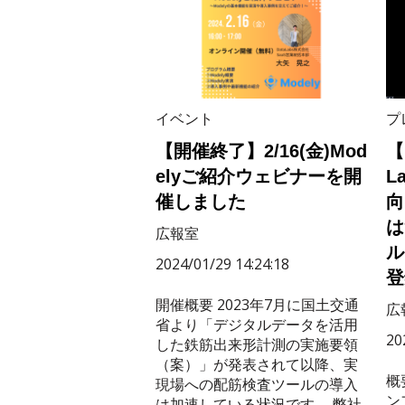
イベント
プ
【開催終了】2/16(金)Mod
【
elyご紹介ウェビナーを開
L
催しました
向
は
広報室
ル
2024/01/29 14:24:18
登
開催概要 2023年7月に国土交通
広
省より「デジタルデータを活用
20
した鉄筋出来形計測の実施要領
（案）」が発表されて以降、実
概
現場への配筋検査ツールの導入
ン
は加速している状況です。 弊社