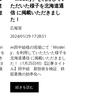
建
ただいた様子を北海道通
ま
信 に掲載いただきまし
た！
広報室
2024/01/29 17:28:51
l
㈱田中組様の現場にて「Model
子を
y」を利用していただいた様子を
き
北海道通信 に掲載いただきまし
事タ
た！（1月25日付) 【記事タイト
最
ル】田中組 新技術を検証 鉄
筋業務の効率化へ
続きを読む