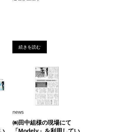
続きを読む
news
㈱田中組様の現場にて
い
「Modely」を利用してい