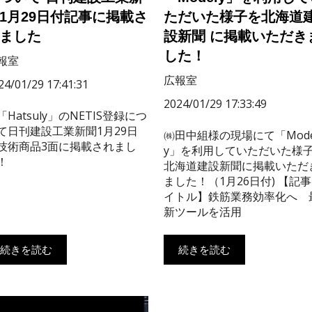
1月29日付記事に掲載さ
ただいた様子を北海道
ました
設新聞 に掲載いただき
した！
報室
広報室
24/01/29 17:41:31
2024/01/29 17:33:49
Hatsuly」のNETIS登録につ
て日刊建設工業新聞1月29日
㈱田中組様の現場にて「Mode
技術商品3面に掲載されまし
y」を利用していただいた様
！
北海道建設新聞に掲載いただ
ました！（1月26日付) 【記
イトル】鉄筋業務効率化へ 
新ツールを活用
続きを読む
続きを読む