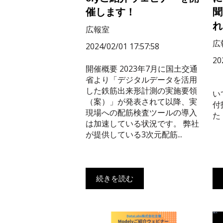
催します！
聞
れ
広報室
広
2024/02/01 17:57:58
20
開催概要 2023年7月に国土交通
省より「デジタルデータを活用
「
した鉄筋出来形計測の実施要領
い
（案）」が発表されて以降、実
付
現場への配筋検査ツールの導入
た
は加速している状況です。 弊社
が提供している3次元配筋...
続きを読む