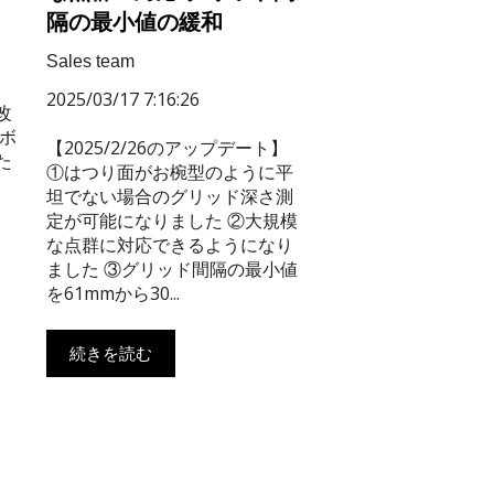
隔の最小値の緩和
】
Sales team
2025/03/17 7:16:26
改
ボ
【2025/2/26のアップデート】
た
①はつり面がお椀型のように平
坦でない場合のグリッド深さ測
定が可能になりました ②大規模
な点群に対応できるようになり
ました ③グリッド間隔の最小値
を61mmから30...
続きを読む