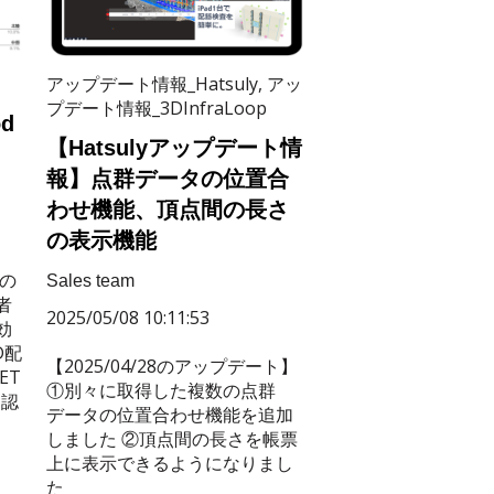
アップデート情報_Hatsuly
,
アッ
プデート情報_3DInfraLoop
d
【Hatsulyアップデート情
報】点群データの位置合
わせ機能、頂点間の長さ
の表示機能
の
Sales team
者
2025/05/08 10:11:53
効
D配
【2025/04/28のアップデート】
ET
①別々に取得した複数の点群
に認
データの位置合わせ機能を追加
しました ②頂点間の長さを帳票
上に表示できるようになりまし
た