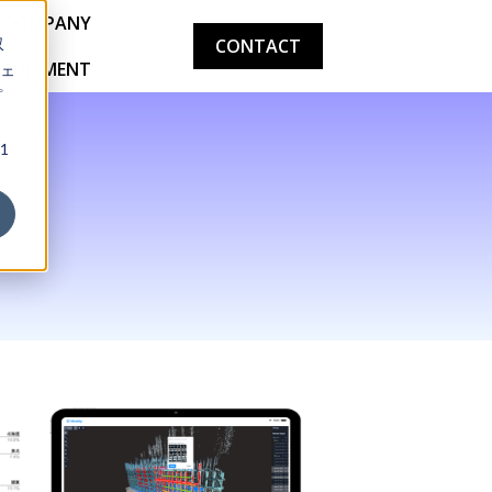
COMPANY
収
CONTACT
CRUITMENT
ェ
プ
1