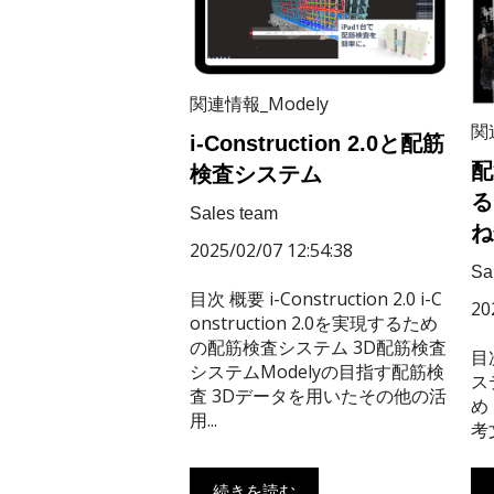
関連情報_Modely
関
i-Construction 2.0と配筋
配
検査システム
る
Sales team
ね
2025/02/07 12:54:38
Sa
目次 概要 i-Construction 2.0 i-C
20
onstruction 2.0を実現するため
の配筋検査システム 3D配筋検査
目
システムModelyの目指す配筋検
ス
査 3Dデータを用いたその他の活
め
用...
考
続きを読む