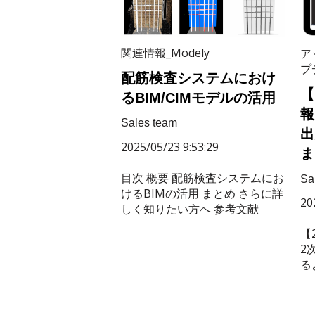
関連情報_Modely
ア
プ
配筋検査システムにおけ
【
るBIM/CIMモデルの活用
報
Sales team
出
2025/05/23 9:53:29
ま
目次 概要 配筋検査システムにお
Sa
けるBIMの活用 まとめ さらに詳
20
しく知りたい方へ 参考文献
【
2
る