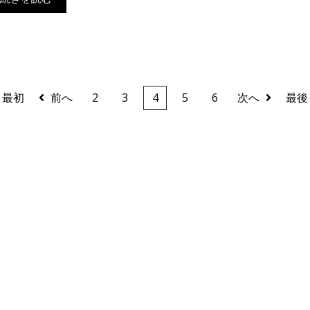
最初
前へ
2
3
4
5
6
次へ
最後