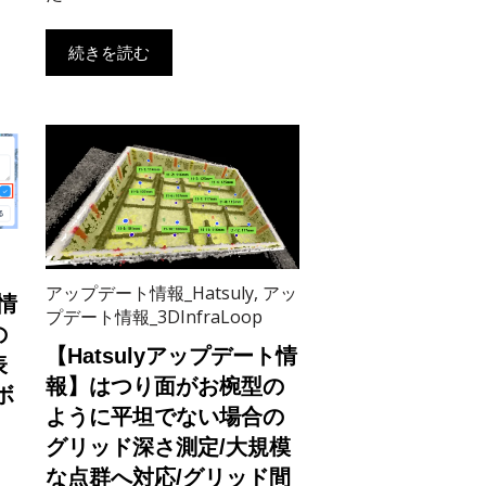
続きを読む
アップデート情報_Hatsuly
,
アッ
情
プデート情報_3DInfraLoop
の
【Hatsulyアップデート情
表
報】はつり面がお椀型の
ボ
ように平坦でない場合の
グリッド深さ測定/大規模
な点群へ対応/グリッド間