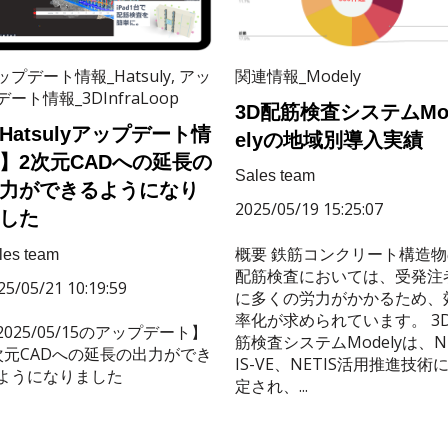
関連情報_Modely
ップデート情報_Hatsuly
,
アッ
デート情報_3DInfraLoop
3D配筋検査システムMo
Hatsulyアップデート情
elyの地域別導入実績
】2次元CADへの延長の
Sales team
力ができるようになり
2025/05/19 15:25:07
した
概要 鉄筋コンクリート構造物
les team
配筋検査においては、受発注
25/05/21 10:19:59
に多くの労力がかかるため、
率化が求められています。 3
2025/05/15のアップデート】
筋検査システムModelyは、N
次元CADへの延長の出力ができ
IS-VE、NETIS活用推進技術
ようになりました
定され、...