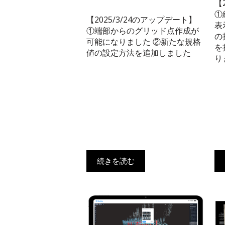
【
①
【2025/3/24のアップデート】
表
①端部からのグリッド点作成が
の
可能になりました ②新たな規格
を
値の設定方法を追加しました
り
続きを読む