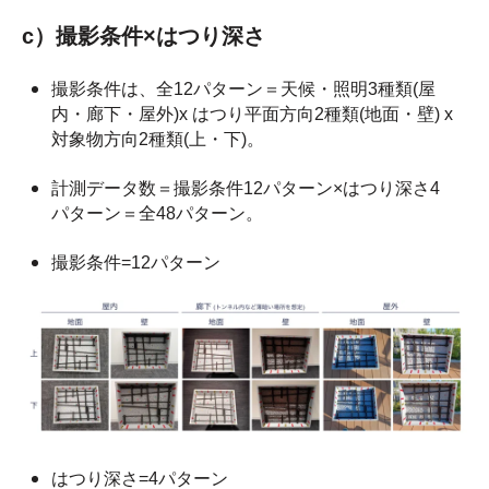
c）撮影条件×はつり深さ
撮影条件は、全12パターン＝天候・照明3種類(屋
内・廊下・屋外)x はつり平面方向2種類(地面・壁) x
対象物方向2種類(上・下)。
計測データ数＝撮影条件12パターン×はつり深さ4
パターン＝全48パターン。
撮影条件=12パターン
はつり深さ=4パターン